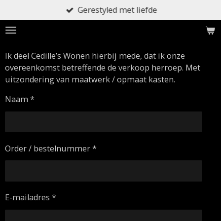
Gerestyled met liefde
Ga
direct
naar
de
Ik deel Cedille’s Wonen hierbij mede, dat ik onze
hoofdinhoud
overeenkomst betreffende de verkoop herroep. Met
uitzondering van maatwerk / opmaat kasten.
Naam *
Order / bestelnummer *
E-mailadres *