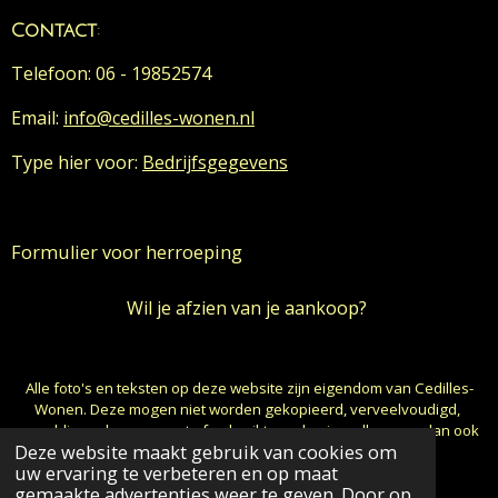
Contact
:
Telefoon: 06 - 19852574
Email:
info@cedilles-wonen.nl
Type hier voor:
Bedrijfsgegevens
Formulier voor herroeping
Wil je afzien van je aankoop?
Alle foto's en teksten op deze website zijn eigendom van Cedilles-
Wonen. Deze mogen niet worden gekopieerd, verveelvoudigd,
gepubliceerd, aangepast of gebruikt worden in welke vorm dan ook
Deze website maakt gebruik van cookies om
zonder schriftelijke toestemming van de auteur.
uw ervaring te verbeteren en op maat
© 2024 - 2026 cedilles-wonen
gemaakte advertenties weer te geven. Door op