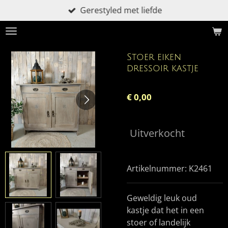
Gerestyled met liefde
Ga
direct
naar
de
Stoer eiken
hoofdinhoud
dressoir kastje
€ 0,00
Uitverkocht
Artikelnummer:
K2461
Geweldig leuk oud
kastje dat het in een
stoer of landelijk