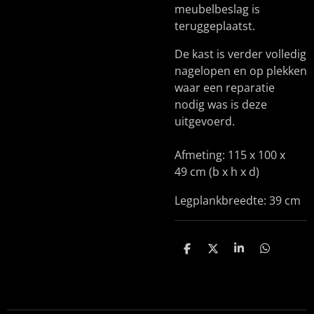
meubelbeslag is
teruggeplaatst.
De kast is verder volledig
nagelopen en op plekken
waar een reparatie
nodig was is deze
uitgevoerd.
Afmeting: 115 x 100 x
49 cm (b x h x d)
Legplankbreedte: 39 cm
D
D
S
D
e
e
h
e
l
e
a
l
e
l
r
e
n
e
n