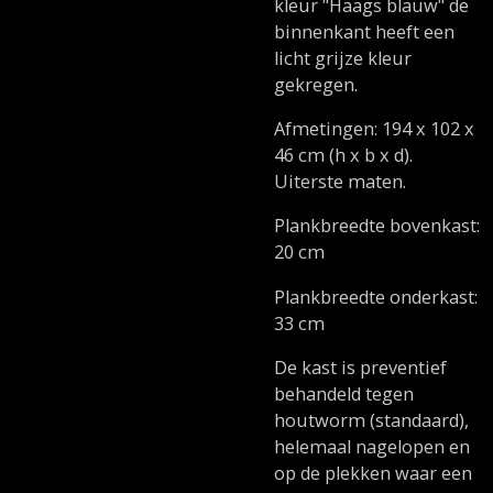
kleur "Haags blauw" de
binnenkant heeft een
licht grijze kleur
gekregen.
Afmetingen: 194 x 102 x
46 cm (h x b x d).
Uiterste maten.
Plankbreedte bovenkast:
20 cm
Plankbreedte onderkast:
33 cm
De kast is preventief
behandeld tegen
houtworm (standaard),
helemaal nagelopen en
op de plekken waar een