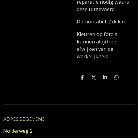
reparatie nodig was is
deze uitgevoerd.
Demontabel: 2 delen.
Kleuren op foto's
kunnen altijd iets
afwijken van de
werkelijkheid.
D
D
S
D
e
e
h
e
l
e
a
l
e
l
r
e
n
e
n
Adresgegevens
Nolderweg 2