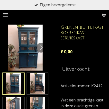
Eigen bezorgdienst
Ga
direct
naar
de
Grenen buffetkast
hoofdinhoud
boerenkast
servieskast
€ 0,00
Uitverkocht
Artikelnummer:
K2412
Wat een prachtige kast
is deze oude grenen