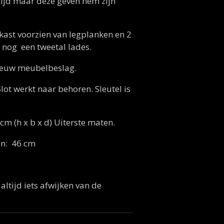
tijd maar deze geven hem zijn
 kast voorzien van legplanken en 2
 nog een tweetal lades.
nieuw meubelbeslag.
lot werkt naar behoren. Sleutel is
cm (h x b x d) Uiterste maten.
en: 46 cm
altijd iets afwijken van de