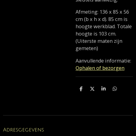
Afmeting: 136 x 85 x 56
cm (b x h x d). 85 cm is
hoogte werkblad. Totale
hoogte is 103 cm.
(Uiterste maten zijn
gemeten)
Aanvullende informatie:
Ophalen of bezorgen
D
D
S
D
e
e
h
e
l
e
a
l
e
l
r
e
n
e
n
Adresgegevens