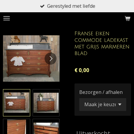
Gerestyled met liefde
Ga
direct
naar
de
Franse eiken
hoofdinhoud
commode ladekast
met grijs marmeren
blad
€ 0,00
Bezorgen / afhalen
Uitverkocht