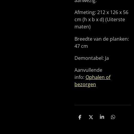
aanwezig.
Afmeting: 212 x 126 x 56
cm (h x b x d) (Uiterste
maten)
Breedte van de planken:
47 cm
Demontabel: Ja
Aanvullende
info:
Ophalen of
bezorgen
D
D
S
D
e
e
h
e
l
e
a
l