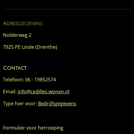
e
l
r
e
n
e
n
Adresgegevens
Nolderweg 2
7925 PE Linde (Drenthe)
Contact
:
Telefoon: 06 - 19852574
Email:
info@cedilles-wonen.nl
Type hier voor:
Bedrijfsgegevens
Formulier voor herroeping