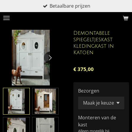
Betaalbare prijzen
Ga
direct
naar
de
Demontabele
hoofdinhoud
spiegeltjeskast
kledingkast in
Katoen
€ 375,00
Bezorgen
Monteren van de
kast
Alleen mogelijk bij