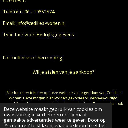
Contact
:
Telefoon: 06 - 19852574
Email:
info@cedilles-wonen.nl
Type hier voor:
Bedrijfsgegevens
Formulier voor herroeping
Wil je afzien van je aankoop?
Alle foto's en teksten op deze website zijn eigendom van Cedilles-
Wonen. Deze mogen niet worden gekopieerd, verveelvoudigd,
gepubliceerd, aangepast of gebruikt worden in welke vorm dan ook
Deze website maakt gebruik van cookies om
zonder schriftelijke toestemming van de auteur.
uw ervaring te verbeteren en op maat
© 2024 - 2026 cedilles-wonen
gemaakte advertenties weer te geven. Door op
Powered by
JouwWeb
‘Accepteren’ te klikken, gaat u akkoord met het