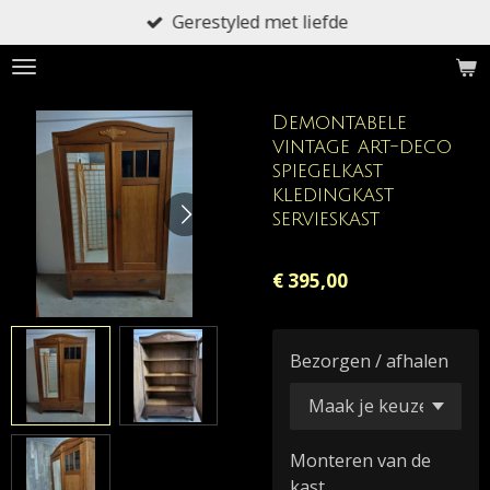
Gerestyled met liefde
Ga
direct
naar
de
Demontabele
hoofdinhoud
vintage art-deco
spiegelkast
kledingkast
servieskast
€ 395,00
Bezorgen / afhalen
Monteren van de
kast