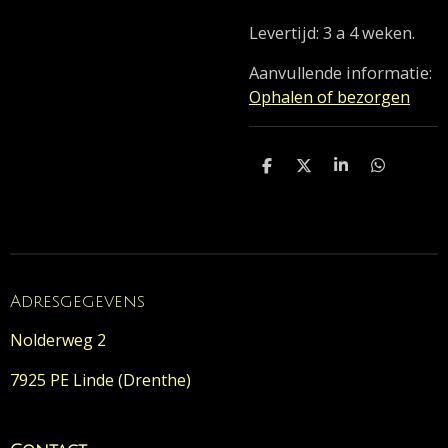
Levertijd: 3 a 4 weken.
Aanvullende informatie:
Ophalen of bezorgen
D
D
S
D
e
e
h
e
l
e
a
l
e
l
r
e
n
e
n
Adresgegevens
Nolderweg 2
7925 PE Linde (Drenthe)