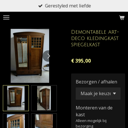
Gerestyled met liefde
Ga
direct
naar
de
Demontabele art-
hoofdinhoud
deco kledingkast
spiegelkast
€ 395,00
Bezorgen / afhalen
Monteren van de
kast
Alleen mogelijk bij
bezorging