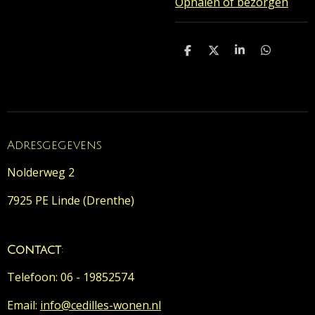
Ophalen of bezorgen
D
D
S
D
e
e
h
e
l
e
a
l
e
l
r
e
n
e
n
Adresgegevens
Nolderweg 2
7925 PE Linde (Drenthe)
Contact
:
Telefoon: 06 - 19852574
Email:
info@cedilles-wonen.nl