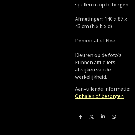
spullen in op te bergen.
Afmetingen: 140 x 87 x
43 cm (h x b x d)
Demontabel: Nee
Kleuren op de foto's
kunnen altijd iets
afwijken van de
werkelijkheid.
Aanvullende informatie:
Ophalen of bezorgen
D
D
S
D
e
e
h
e
l
e
a
l
e
l
r
e