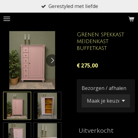
Gerestyled met liefde
Ga
direct
naar
de
Grenen spekkast
hoofdinhoud
meidenkast
buffetkast
€ 275,00
Bezorgen / afhalen
Uitverkocht